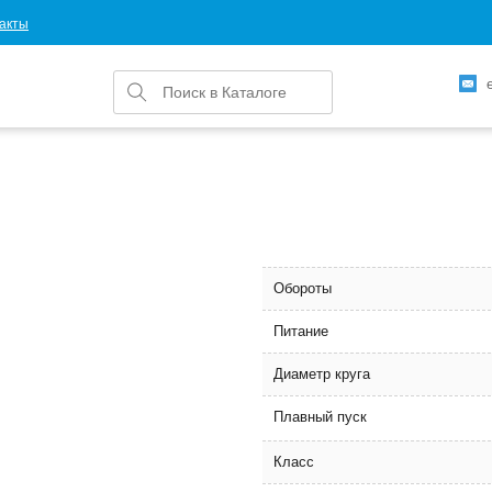
акты
Обороты
Питание
Диаметр круга
Плавный пуск
Класс