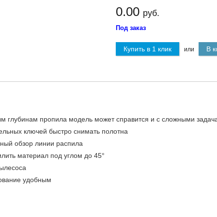
0.00
руб.
Под заказ
Купить в 1 клик
В к
или
ым глубинам пропила модель может справится и с сложными задач
тельных ключей быстро снимать полотна
ьный обзор линии распила
илить материал под углом до 45°
 пылесоса
зование удобным