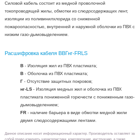
Силовой кабель состоит из медной проволочной
токопроводящей жилы, обмотки из слюдосодержащих лент,
изоляции из поливинилхлорида со сниженной
пожароопасностью, внутренней и наружной оболочки из ПВХ с
низким газо-дымовыделением.
Расшифровка кабеля ВВГнг-FRLS
В
- Изоляция жил из ПВХ пластиката;
В
- Оболочка из ПВХ пластиката;
Г
- Отсутствие защитных покровов;
нг-LS
- Изоляция медных жил и оболочка из ПВХ
пластиката пониженной горючести с пониженным газо-
дымовыделением;
FR
- наличие барьера в виде обмотки медной жили
двумя слюдосодержащими лентами.
Данное описание носит информационный характер. Производитель оставляет за
собой право изменять характеристики, комплектацию, инструкцию, а также