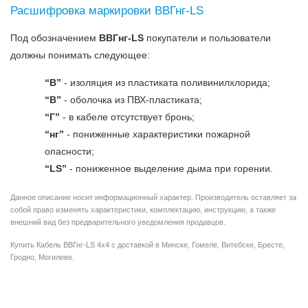
Расшифровка маркировки ВВГнг-LS
Под обозначением
ВВГнг-LS
покупатели и пользователи
должны понимать следующее:
“В”
- изоляция из пластиката поливинилхлорида;
“В”
- оболочка из ПВХ-пластиката;
“Г”
- в кабеле отсутствует бронь;
“нг”
- пониженные характеристики пожарной
опасности;
“LS”
- пониженное выделение дыма при горении.
Данное описание носит информационный характер. Производитель оставляет за
собой право изменять характеристики, комплектацию, инструкцию, а также
внешний вид без предварительного уведомления продавцов.
Купить Кабель ВВГнг-LS 4х4 с доставкой в Минске, Гомеле, Витебске, Бресте,
Гродно, Могилеве.