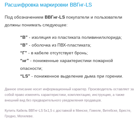
Расшифровка маркировки ВВГнг-LS
Под обозначением
ВВГнг-LS
покупатели и пользователи
должны понимать следующее:
“В”
- изоляция из пластиката поливинилхлорида;
“В”
- оболочка из ПВХ-пластиката;
“Г”
- в кабеле отсутствует бронь;
“нг”
- пониженные характеристики пожарной
опасности;
“LS”
- пониженное выделение дыма при горении.
Данное описание носит информационный характер. Производитель оставляет за
собой право изменять характеристики, комплектацию, инструкцию, а также
внешний вид без предварительного уведомления продавцов.
Купить Кабель ВВГнг-LS 5х1,5 с доставкой в Минске, Гомеле, Витебске, Бресте,
Гродно, Могилеве.