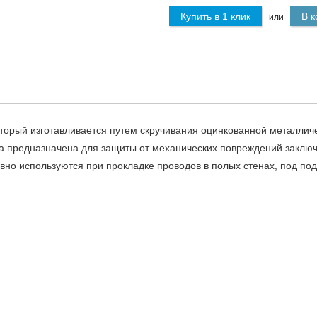
Купить в 1 клик
В к
или
который изготавливается путем скручивания оцинкованной металли
уба предназначена для защиты от механических повреждений заклю
ивно используются при прокладке проводов в полых стенах, под п