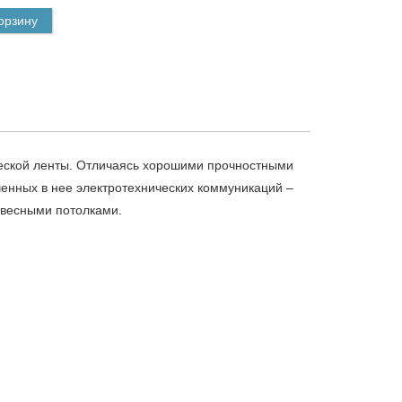
орзину
ческой ленты. Отличаясь хорошими прочностными
ченных в нее электротехнических коммуникаций –
одвесными потолками.