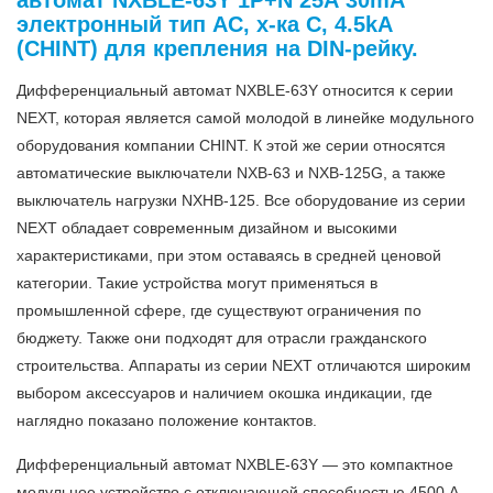
автомат NXBLE-63Y 1P+N 25А 30mA
электронный тип AС, х-ка С, 4.5kA
(CHINT) для крепления на DIN-рейку.
Дифференциальный автомат NXBLE-63Y относится к серии
NEXT, которая является самой молодой в линейке модульного
оборудования компании CHINT. К этой же серии относятся
автоматические выключатели NXB-63 и NXB-125G, а также
выключатель нагрузки NXHB-125. Все оборудование из серии
NEXT обладает современным дизайном и высокими
характеристиками, при этом оставаясь в средней ценовой
категории. Такие устройства могут применяться в
промышленной сфере, где существуют ограничения по
бюджету. Также они подходят для отрасли гражданского
строительства. Аппараты из серии NEXT отличаются широким
выбором аксессуаров и наличием окошка индикации, где
наглядно показано положение контактов.
Дифференциальный автомат NXBLE-63Y — это компактное
модульное устройство с отключающей способностью 4500 А.