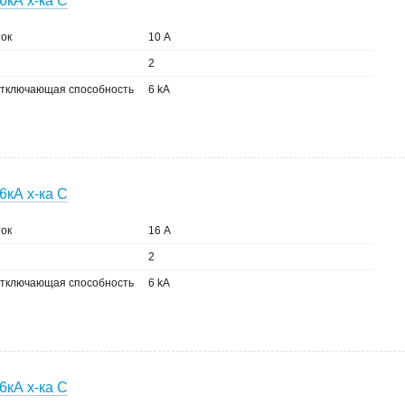
6кА х-ка C
ок
10 А
2
тключающая способность
6 kA
6кА х-ка C
ок
16 А
2
тключающая способность
6 kA
6кА х-ка C