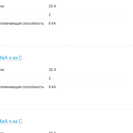
ок
25 А
2
тключающая способность
6 kA
6кА х-ка C
ок
32 А
2
тключающая способность
6 kA
6кА х-ка C