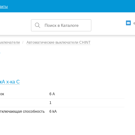
акты
ыключатели
Автоматические выключатели CHINT
T
кА х-ка C
ок
6 А
1
тключающая способность
6 kA