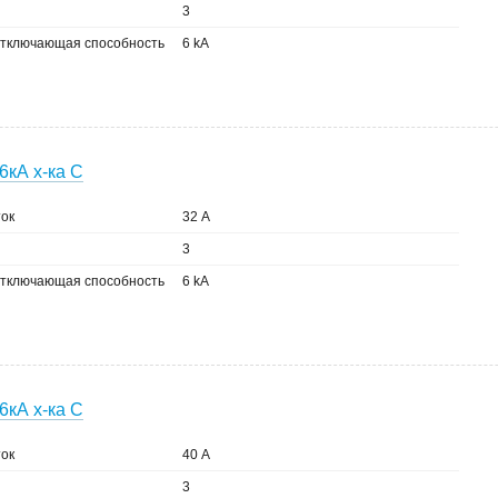
3
тключающая способность
6 kA
6кА х-ка C
ок
32 А
3
тключающая способность
6 kA
6кА х-ка C
ок
40 А
3