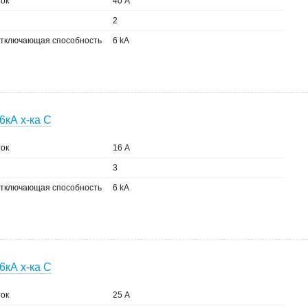
ок
40 А
2
тключающая способность
6 kA
6кА х-ка C
ок
16 А
3
тключающая способность
6 kA
6кА х-ка C
ок
25 А