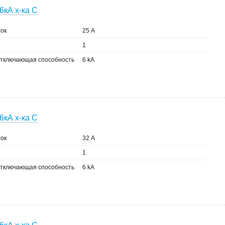
6кА х-ка C
ок
25 А
1
тключающая способность
6 kA
6кА х-ка C
ок
32 А
1
тключающая способность
6 kA