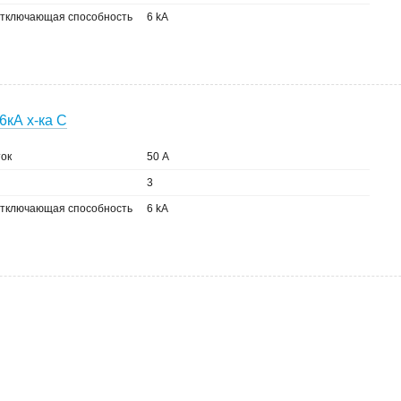
тключающая способность
6 kA
6кА х-ка C
ок
50 А
3
тключающая способность
6 kA