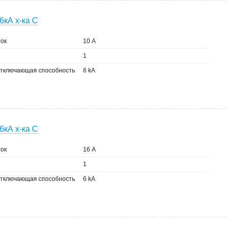
6кА х-ка C
ок
10 А
1
тключающая способность
6 kA
6кА х-ка C
ок
16 А
1
тключающая способность
6 kA