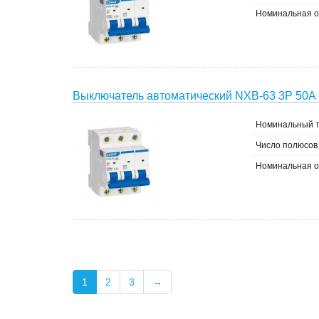
Номинальная о
Выключатель автоматический NXB-63 3P 50A 
Номинальный т
Число полюсов
Номинальная о
1
2
3
→