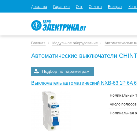
Доставка
Гарантия
Опт
Оплата
Возврат
Конт
Главная
Модульное оборудование
Автоматические в
Автоматические выключатели CHIN
Подбор по параметрам
Выключатель автоматический NXB-63 1P 6A 6
Номинальный т
Число полюсов
Номинальная о