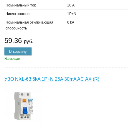
Номинальный ток
16 А
Число полюсов
1P+N
Номинальная отключающая
6 kA
способность
59.36
руб.
В корзину
На складе
УЗО NXL-63 6kA 1P+N 25A 30mA AC АХ (R)