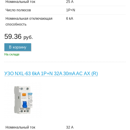
Номинальный ток
25 А
Число полюсов
1P+N
Номинальная отключающая
6 kA
способность
59.36
руб.
В корзину
На складе
УЗО NXL-63 6kA 1P+N 32A 30mA AC АХ (R)
Номинальный ток
32 А