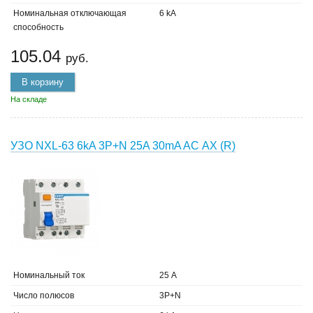
Номинальная отключающая
6 kA
способность
105.04
руб.
В корзину
На складе
УЗО NXL-63 6kA 3P+N 25A 30mA AC АХ (R)
Номинальный ток
25 А
Число полюсов
3P+N