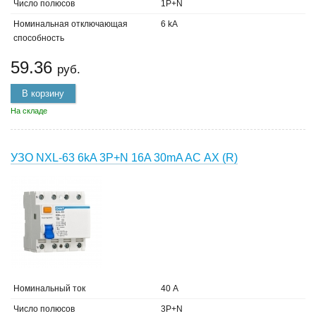
Число полюсов
1P+N
Номинальная отключающая
6 kA
способность
59.36
руб.
В корзину
На складе
УЗО NXL-63 6kA 3P+N 16A 30mA AC АХ (R)
Номинальный ток
40 А
Число полюсов
3P+N