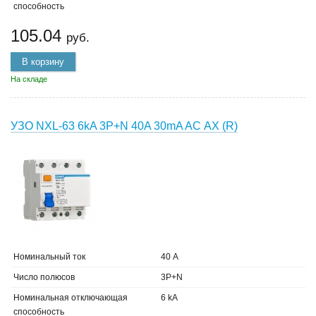
способность
105.04
руб.
В корзину
На складе
УЗО NXL-63 6kA 3P+N 40A 30mA AC АХ (R)
Номинальный ток
40 А
Число полюсов
3P+N
Номинальная отключающая
6 kA
способность