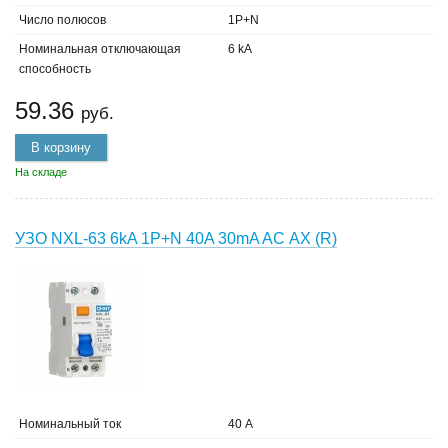
Число полюсов
1P+N
Номинальная отключающая
6 kA
способность
59.36
руб.
В корзину
На складе
УЗО NXL-63 6kA 1P+N 40A 30mA AC АХ (R)
Номинальный ток
40 А