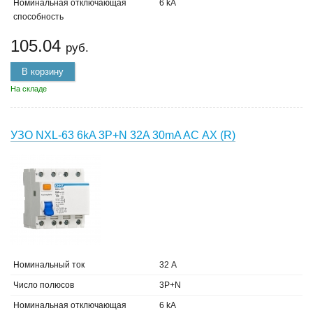
Номинальная отключающая
6 kA
способность
105.04
руб.
В корзину
На складе
УЗО NXL-63 6kA 3P+N 32A 30mA AC АХ (R)
Номинальный ток
32 А
Число полюсов
3P+N
Номинальная отключающая
6 kA